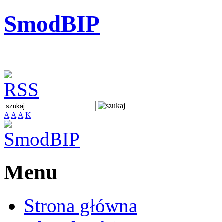
SmodBIP
A
A
A
K
Menu
Strona główna