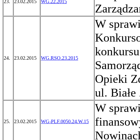
23.
23.02.2015
WG.22.2015
Zarządza
W sprawi
Konkurso
konkursu
24.
23.02.2015
WG.RSO.23.2015
Samorzą
Opieki Z
ul. Białe
W sprawi
finansow
25.
23.02.2015
WG-PLF.0050.24.W.15
Nowinach