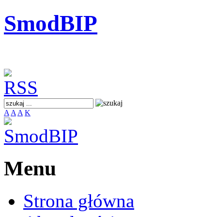
SmodBIP
A
A
A
K
Menu
Strona główna