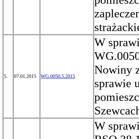
zaplecze
strażacki
W sprawi
WG.0050
Nowiny z
5.
07.01.2015
WG.0050.5.2015
sprawie 
pomieszc
Szewcach
W sprawi