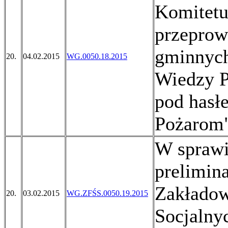
Komitetu
przeprow
gminnych
20.
04.02.2015
WG.0050.18.2015
Wiedzy Po
pod hasł
Pożarom"
W sprawi
prelimin
Zakładow
20.
03.02.2015
WG.ZFŚS.0050.19.2015
Socjalny