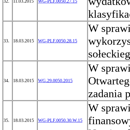
wydatków
32.
11.03.2015
WG-PLF.0050.27.15
klasyfika
W sprawi
wykorzys
33.
18.03.2015
WG-PLF.0050.28.15
sołeckieg
W sprawi
Otwartego
34.
18.03.2015
WG.29.0050.2015
zadania 
W sprawi
finansow
35.
18.03.2015
WG-PLF.0050.30.W.15