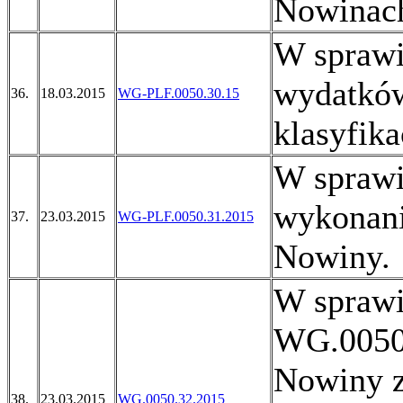
Nowinach
W sprawi
wydatków
36.
18.03.2015
WG-PLF.0050.30.15
klasyfika
W sprawi
wykonani
37.
23.03.2015
WG-PLF.0050.31.2015
Nowiny.
W sprawi
WG.0050
Nowiny z
38.
23.03.2015
WG.0050.32.2015