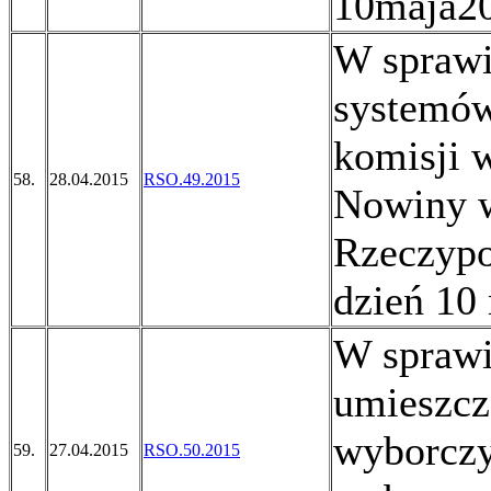
10maja20
W sprawi
systemó
komisji 
58.
28.04.2015
RSO.49.2015
Nowiny w
Rzeczypo
dzień 10
W sprawi
umieszcz
wyborczy
59.
27.04.2015
RSO.50.2015