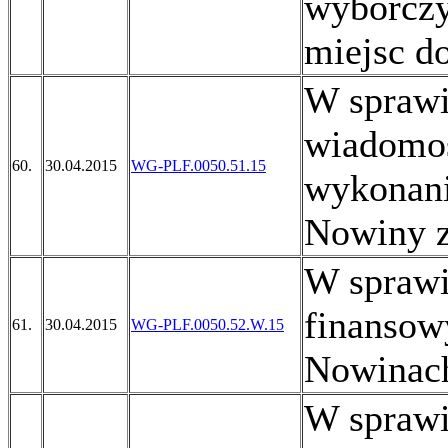
wyborczy
miejsc d
W sprawi
wiadomoś
60.
30.04.2015
WG-PLF.0050.51.15
wykonani
Nowiny z
W sprawi
finansow
61.
30.04.2015
WG-PLF.0050.52.W.15
Nowinach
W sprawi