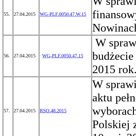
W sprawi
finansow
55.
27.04.2015
WG-PLF.0050.47.W.15
Nowinach
W sprawi
budżecie
56.
27.04.2015
WG-PLF.0050.47.15
2015 rok
W sprawi
aktu peł
wyborach
57.
27.04.2015
RSO.48.2015
Polskiej