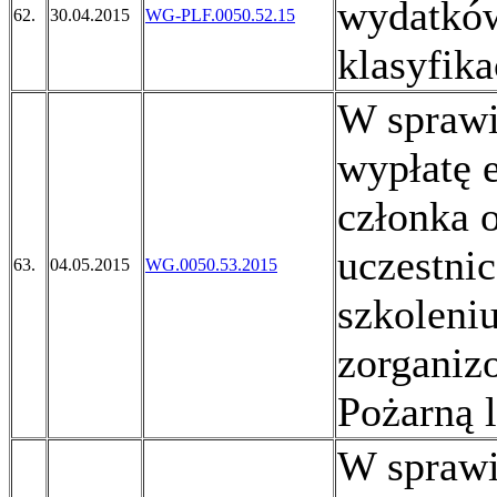
wydatków
62.
30.04.2015
WG-PLF.0050.52.15
klasyfika
W sprawi
wypłatę 
członka o
uczestni
63.
04.05.2015
WG.0050.53.2015
szkoleni
zorganiz
Pożarną 
W sprawi