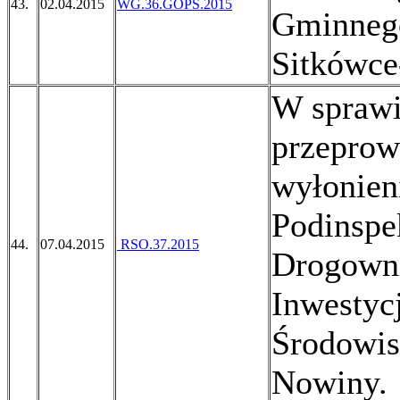
43.
02.04.2015
WG.36.GOPS.2015
Gminneg
Sitkówce
W sprawi
przeprow
wyłonien
Podinspek
44.
07.04.2015
RSO.37.2015
Drogowni
Inwestyc
Środowis
Nowiny.