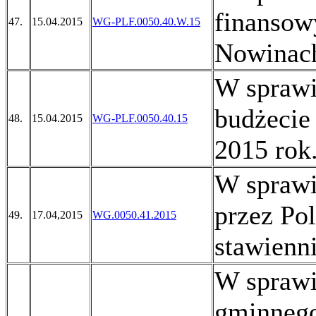
finansow
47.
15.04.2015
WG-PLF.0050.40.W.15
Nowinach
W sprawi
budżecie
48.
15.04.2015
WG-PLF.0050.40.15
2015 rok
W sprawi
przez Po
49.
17.04,2015
WG.0050.41.2015
stawienn
W sprawi
gminnego