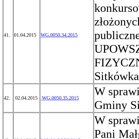
konkurso
złożonych
publiczn
41.
01.04.2015
WG.0050.34.2015
UPOWSZ
FIZYCZN
Sitkówka
W sprawi
42.
02.04.2015
WG.0050.35.2015
Gminy S
W sprawi
Pani Mał