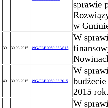
sprawie 
Rozwiąz
w Gminie
W sprawi
finansow
39.
30.03.2015
WG-PLF.0050.33.W.15
Nowinach
W sprawi
budżecie
40.
30.03.2015
WG-PLF.0050.33.2015
2015 rok
W sprawi