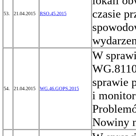
lokali o
czasie p
53.
21.04.2015
RSO.45.2015
spowodo
wydarzen
W sprawi
WG.8110.
sprawie 
54.
21.04.2015
WG.46.GOPS.2015
i monito
Problemó
Nowiny n